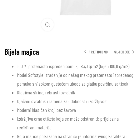
Veća slika
Bijela majica
PRETHODNO
SLJEDEĆE
100 % prstenasto ispreden pamuk, 183,0 g/m2 (bijeli 180,0 g/m2)
Model Softstyle izrađen je od našeg mekog prstenasto ispredenog
pamuka s visokom gustoćom uboda za glatku površinu za tisak
Klasična širina, rebrasti ovratnik
Ojačani ovratnik i ramena za udobnost i izdržljivost
Moderni klasičan kroj, bez šavova
Izdržljiva crna etiketa koja se može odstraniti; prijelaz na
reciklirani materijal
Boja majice prikazana na stranici je informativnog karaktera i