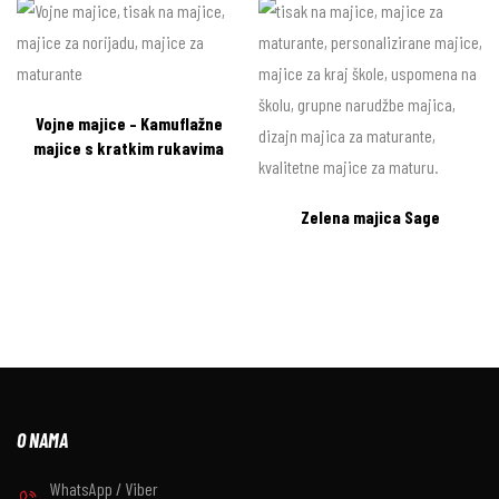
Vojne majice – Kamuflažne
majice s kratkim rukavima
Zelena majica Sage
O NAMA
WhatsApp / Viber