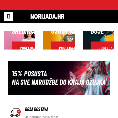
SREDNJA
OSNOVNA
BOJE
POGLEDAJ
POGLEDAJ
POGLEDAJ
15% POSUSTA
NA SVE NARUDŽBE DO KRAJA OŽUJKA
BRZA DOSTAVA
Je potpuno besplatna!