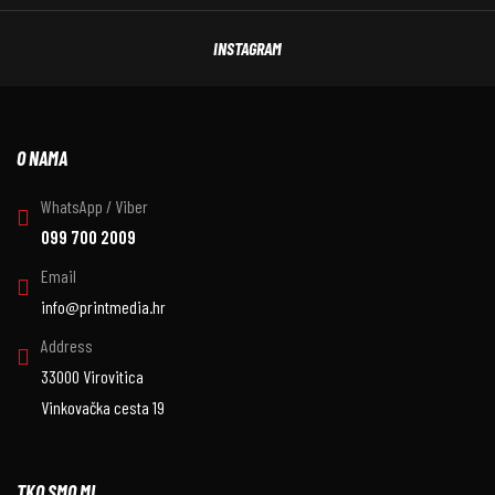
INSTAGRAM
O NAMA
WhatsApp / Viber
099 700 2009
Email
info@printmedia.hr
Address
33000 Virovitica
Vinkovačka cesta 19
TKO SMO MI