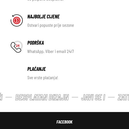
NAJBOLJE CIJENE
Ostvari popuste prije sezone
PODRŠKA
WhatsApp, Viber i email 24/7
PLAĆANJE
Sve vrste plaćanja!
BESPLATAN DIZAJN
JAVI SE I
ZATR
FACEBOOK